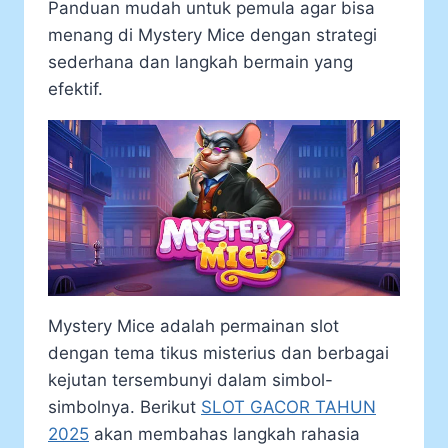
Panduan mudah untuk pemula agar bisa
menang di Mystery Mice dengan strategi
sederhana dan langkah bermain yang
efektif.
Mystery Mice adalah permainan slot
dengan tema tikus misterius dan berbagai
kejutan tersembunyi dalam simbol-
simbolnya. Berikut
SLOT GACOR TAHUN
2025
akan membahas langkah rahasia