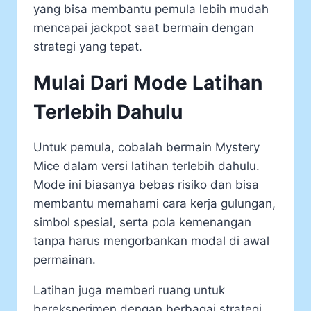
yang bisa membantu pemula lebih mudah
mencapai jackpot saat bermain dengan
strategi yang tepat.
Mulai Dari Mode Latihan
Terlebih Dahulu
Untuk pemula, cobalah bermain Mystery
Mice dalam versi latihan terlebih dahulu.
Mode ini biasanya bebas risiko dan bisa
membantu memahami cara kerja gulungan,
simbol spesial, serta pola kemenangan
tanpa harus mengorbankan modal di awal
permainan.
Latihan juga memberi ruang untuk
bereksperimen dengan berbagai strategi.