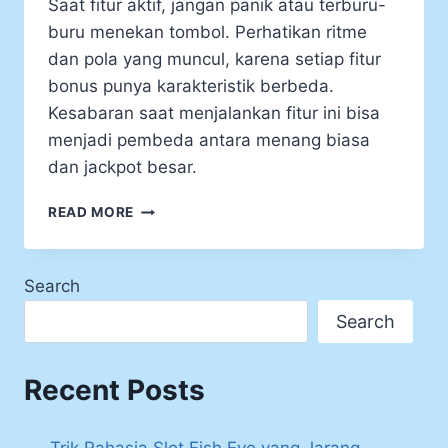
Saat fitur aktif, jangan panik atau terburu-
buru menekan tombol. Perhatikan ritme
dan pola yang muncul, karena setiap fitur
bonus punya karakteristik berbeda.
Kesabaran saat menjalankan fitur ini bisa
menjadi pembeda antara menang biasa
dan jackpot besar.
LANGKAH
READ MORE
RAHASIA
JACKPOT
SLOT
Search
MYSTERY
MICE
Search
UNTUK
PEMULA
Recent Posts
Trik Rahasia Slot Fish Eye yang Jarang