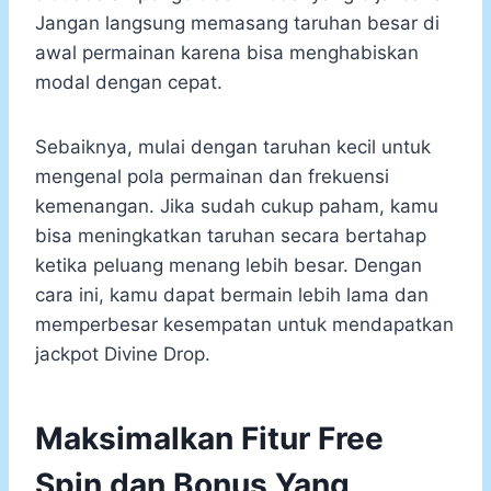
Jangan langsung memasang taruhan besar di
awal permainan karena bisa menghabiskan
modal dengan cepat.
Sebaiknya, mulai dengan taruhan kecil untuk
mengenal pola permainan dan frekuensi
kemenangan. Jika sudah cukup paham, kamu
bisa meningkatkan taruhan secara bertahap
ketika peluang menang lebih besar. Dengan
cara ini, kamu dapat bermain lebih lama dan
memperbesar kesempatan untuk mendapatkan
jackpot Divine Drop.
Maksimalkan Fitur Free
Spin dan Bonus Yang