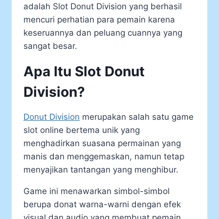
adalah Slot Donut Division yang berhasil
mencuri perhatian para pemain karena
keseruannya dan peluang cuannya yang
sangat besar.
Apa Itu Slot Donut
Division?
Donut Division
merupakan salah satu game
slot online bertema unik yang
menghadirkan suasana permainan yang
manis dan menggemaskan, namun tetap
menyajikan tantangan yang menghibur.
Game ini menawarkan simbol-simbol
berupa donat warna-warni dengan efek
visual dan audio yang membuat pemain