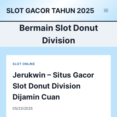
Skip
SLOT GACOR TAHUN 2025
to
content
Bermain Slot Donut
Division
SLOT ONLINE
Jerukwin – Situs Gacor
Slot Donut Division
Dijamin Cuan
05/23/2025