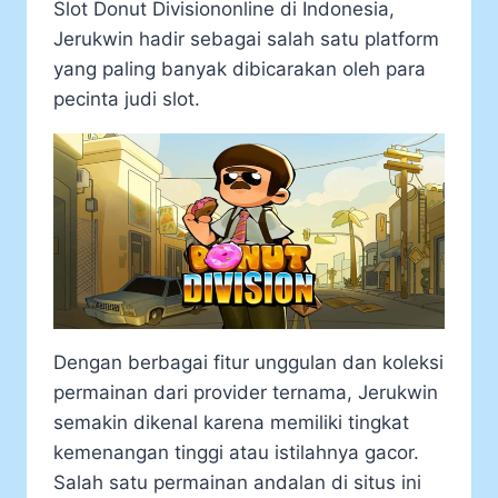
Slot Donut Divisiononline di Indonesia,
Jerukwin hadir sebagai salah satu platform
yang paling banyak dibicarakan oleh para
pecinta judi slot.
Dengan berbagai fitur unggulan dan koleksi
permainan dari provider ternama, Jerukwin
semakin dikenal karena memiliki tingkat
kemenangan tinggi atau istilahnya gacor.
Salah satu permainan andalan di situs ini