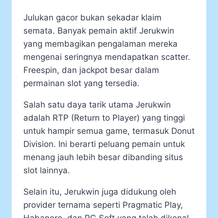
Julukan gacor bukan sekadar klaim
semata. Banyak pemain aktif Jerukwin
yang membagikan pengalaman mereka
mengenai seringnya mendapatkan scatter.
Freespin, dan jackpot besar dalam
permainan slot yang tersedia.
Salah satu daya tarik utama Jerukwin
adalah RTP (Return to Player) yang tinggi
untuk hampir semua game, termasuk Donut
Division. Ini berarti peluang pemain untuk
menang jauh lebih besar dibanding situs
slot lainnya.
Selain itu, Jerukwin juga didukung oleh
provider ternama seperti Pragmatic Play,