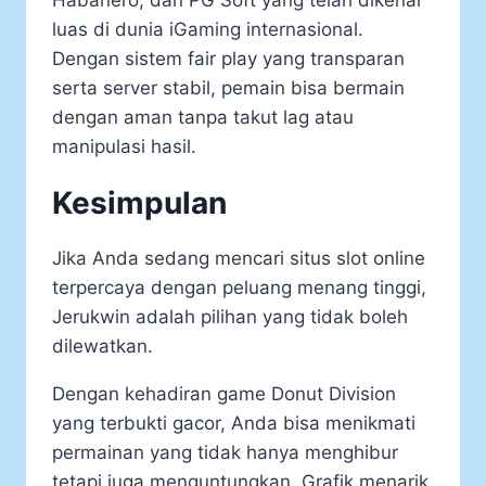
Habanero, dan PG Soft yang telah dikenal
luas di dunia iGaming internasional.
Dengan sistem fair play yang transparan
serta server stabil, pemain bisa bermain
dengan aman tanpa takut lag atau
manipulasi hasil.
Kesimpulan
Jika Anda sedang mencari situs slot online
terpercaya dengan peluang menang tinggi,
Jerukwin adalah pilihan yang tidak boleh
dilewatkan.
Dengan kehadiran game Donut Division
yang terbukti gacor, Anda bisa menikmati
permainan yang tidak hanya menghibur
tetapi juga menguntungkan. Grafik menarik,