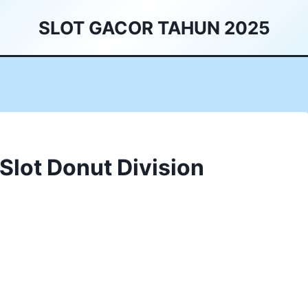
SLOT GACOR TAHUN 2025
Slot Donut Division