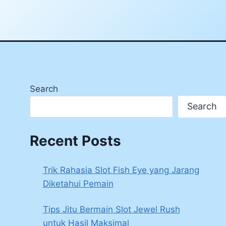
Search
Search
Recent Posts
Trik Rahasia Slot Fish Eye yang Jarang
Diketahui Pemain
Tips Jitu Bermain Slot Jewel Rush
untuk Hasil Maksimal