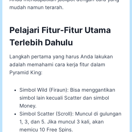
mudah namun terarah.
Pelajari Fitur-Fitur Utama
Terlebih Dahulu
Langkah pertama yang harus Anda lakukan
adalah memahami cara kerja fitur dalam
Pyramid King:
Simbol Wild (Firaun): Bisa menggantikan
simbol lain kecuali Scatter dan simbol
Money.
Simbol Scatter (Scroll): Muncul di gulungan
1, 3, dan 5. Jika muncul 3 kali, akan
memicu 10 Free Spins.