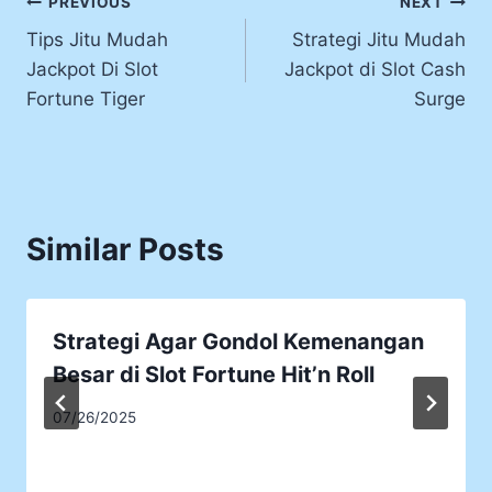
Post
PREVIOUS
NEXT
Tips Jitu Mudah
Strategi Jitu Mudah
navigation
Jackpot Di Slot
Jackpot di Slot Cash
Fortune Tiger
Surge
Similar Posts
Strategi Agar Gondol Kemenangan
Besar di Slot Fortune Hit’n Roll
07/26/2025