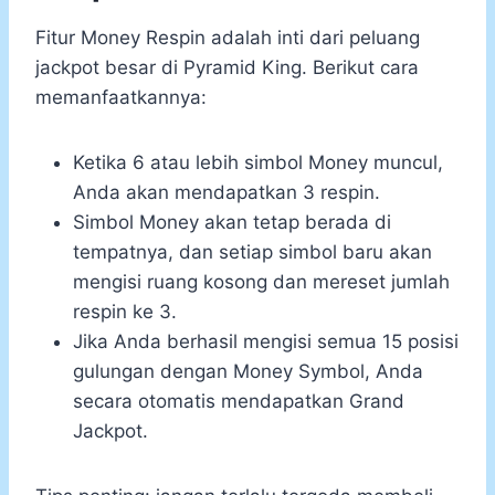
Fitur Money Respin adalah inti dari peluang
jackpot besar di Pyramid King. Berikut cara
memanfaatkannya:
Ketika 6 atau lebih simbol Money muncul,
Anda akan mendapatkan 3 respin.
Simbol Money akan tetap berada di
tempatnya, dan setiap simbol baru akan
mengisi ruang kosong dan mereset jumlah
respin ke 3.
Jika Anda berhasil mengisi semua 15 posisi
gulungan dengan Money Symbol, Anda
secara otomatis mendapatkan Grand
Jackpot.