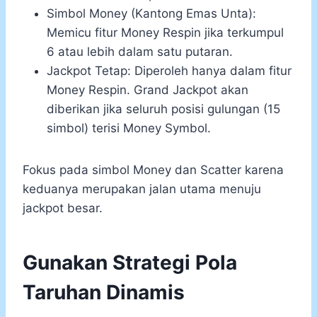
Simbol Money (Kantong Emas Unta):
Memicu fitur Money Respin jika terkumpul
6 atau lebih dalam satu putaran.
Jackpot Tetap: Diperoleh hanya dalam fitur
Money Respin. Grand Jackpot akan
diberikan jika seluruh posisi gulungan (15
simbol) terisi Money Symbol.
Fokus pada simbol Money dan Scatter karena
keduanya merupakan jalan utama menuju
jackpot besar.
Gunakan Strategi Pola
Taruhan Dinamis