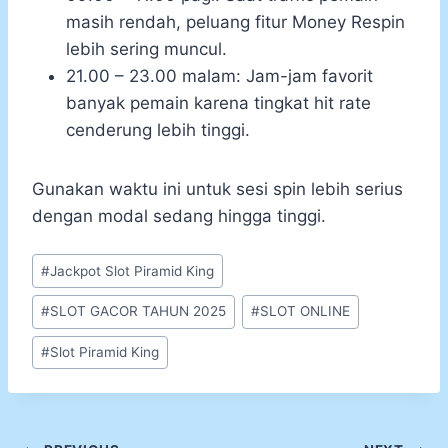
masih rendah, peluang fitur Money Respin
lebih sering muncul.
21.00 – 23.00 malam: Jam-jam favorit
banyak pemain karena tingkat hit rate
cenderung lebih tinggi.
Gunakan waktu ini untuk sesi spin lebih serius
dengan modal sedang hingga tinggi.
Post
#
Jackpot Slot Piramid King
Tags:
#
SLOT GACOR TAHUN 2025
#
SLOT ONLINE
#
Slot Piramid King