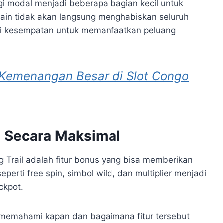
i modal menjadi beberapa bagian kecil untuk
main tidak akan langsung menghabiskan seluruh
iki kesempatan untuk memanfaatkan peluang
 Kemenangan Besar di Slot Congo
 Secara Maksimal
g Trail adalah fitur bonus yang bisa memberikan
perti free spin, simbol wild, dan multiplier menjadi
ckpot.
u memahami kapan dan bagaimana fitur tersebut