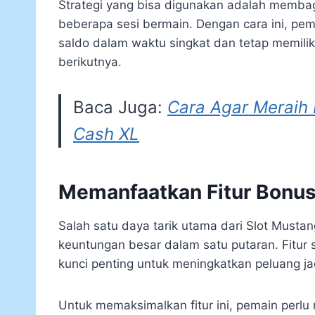
Strategi yang bisa digunakan adalah membag
beberapa sesi bermain. Dengan cara ini, pe
saldo dalam waktu singkat dan tetap memil
berikutnya.
Baca Juga:
Cara Agar Meraih
Cash XL
Memanfaatkan Fitur Bonus
Salah satu daya tarik utama dari Slot Mustan
keuntungan besar dalam satu putaran. Fitur se
kunci penting untuk meningkatkan peluang ja
Untuk memaksimalkan fitur ini, pemain perl