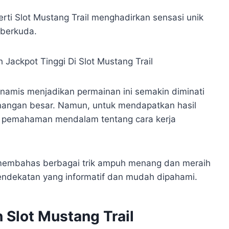
rti Slot Mustang Trail menghadirkan sensasi unik
berkuda.
dinamis menjadikan permainan ini semakin diminati
nangan besar. Namun, untuk mendapatkan hasil
an pemahaman mendalam tentang cara kerja
embahas berbagai trik ampuh menang dan meraih
 pendekatan yang informatif dan mudah dipahami.
Slot Mustang Trail