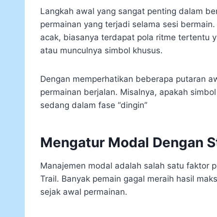
Langkah awal yang sangat penting dalam be
permainan yang terjadi selama sesi bermain.
acak, biasanya terdapat pola ritme tertentu 
atau munculnya simbol khusus.
Dengan memperhatikan beberapa putaran awa
permainan berjalan. Misalnya, apakah simbol
sedang dalam fase “dingin”
Mengatur Modal Dengan St
Manajemen modal adalah salah satu faktor 
Trail. Banyak pemain gagal meraih hasil mak
sejak awal permainan.