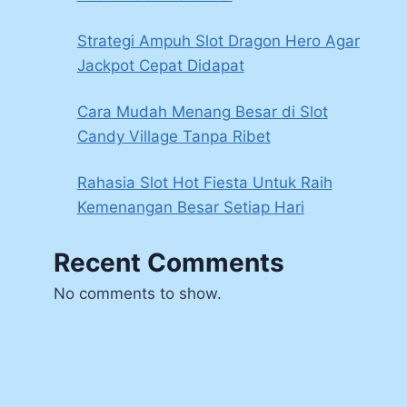
Strategi Ampuh Slot Dragon Hero Agar
Jackpot Cepat Didapat
Cara Mudah Menang Besar di Slot
Candy Village Tanpa Ribet
Rahasia Slot Hot Fiesta Untuk Raih
Kemenangan Besar Setiap Hari
Recent Comments
No comments to show.