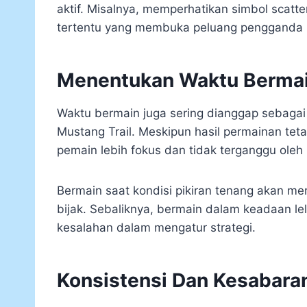
aktif. Misalnya, memperhatikan simbol scatt
tertentu yang membuka peluang pengganda
Menentukan Waktu Bermai
Waktu bermain juga sering dianggap sebagai
Mustang Trail. Meskipun hasil permainan te
pemain lebih fokus dan tidak terganggu oleh k
Bermain saat kondisi pikiran tenang akan 
bijak. Sebaliknya, bermain dalam keadaan le
kesalahan dalam mengatur strategi.
Konsistensi Dan Kesabara