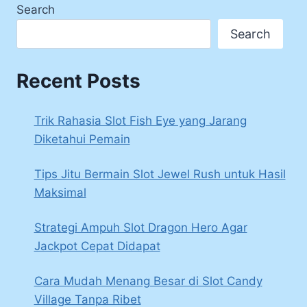
Search
MENDAPATKAN
JACKPOT
Search
BESAR
SLOT
TAI
Recent Posts
THE
TOAD
Trik Rahasia Slot Fish Eye yang Jarang
Diketahui Pemain
Tips Jitu Bermain Slot Jewel Rush untuk Hasil
Maksimal
Strategi Ampuh Slot Dragon Hero Agar
Jackpot Cepat Didapat
Cara Mudah Menang Besar di Slot Candy
Village Tanpa Ribet