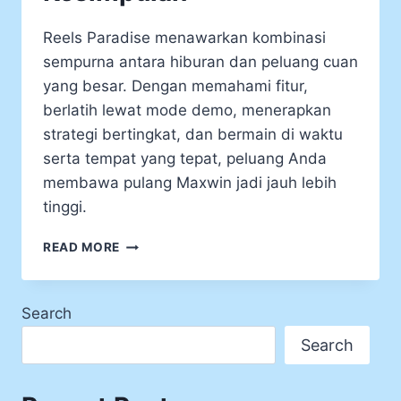
Reels Paradise menawarkan kombinasi
sempurna antara hiburan dan peluang cuan
yang besar. Dengan memahami fitur,
berlatih lewat mode demo, menerapkan
strategi bertingkat, dan bermain di waktu
serta tempat yang tepat, peluang Anda
membawa pulang Maxwin jadi jauh lebih
tinggi.
RAHASIA
READ MORE
BERMAIN
SLOT
REELS
Search
PARADISE
AGAR
Search
BISA
BAWA
PULANG