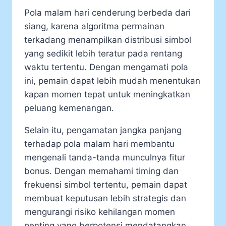
Pola malam hari cenderung berbeda dari
siang, karena algoritma permainan
terkadang menampilkan distribusi simbol
yang sedikit lebih teratur pada rentang
waktu tertentu. Dengan mengamati pola
ini, pemain dapat lebih mudah menentukan
kapan momen tepat untuk meningkatkan
peluang kemenangan.
Selain itu, pengamatan jangka panjang
terhadap pola malam hari membantu
mengenali tanda-tanda munculnya fitur
bonus. Dengan memahami timing dan
frekuensi simbol tertentu, pemain dapat
membuat keputusan lebih strategis dan
mengurangi risiko kehilangan momen
penting yang berpotensi mendatangkan