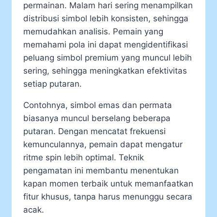
permainan. Malam hari sering menampilkan
distribusi simbol lebih konsisten, sehingga
memudahkan analisis. Pemain yang
memahami pola ini dapat mengidentifikasi
peluang simbol premium yang muncul lebih
sering, sehingga meningkatkan efektivitas
setiap putaran.
Contohnya, simbol emas dan permata
biasanya muncul berselang beberapa
putaran. Dengan mencatat frekuensi
kemunculannya, pemain dapat mengatur
ritme spin lebih optimal. Teknik
pengamatan ini membantu menentukan
kapan momen terbaik untuk memanfaatkan
fitur khusus, tanpa harus menunggu secara
acak.