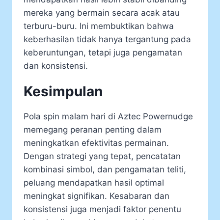
mereka yang bermain secara acak atau
terburu-buru. Ini membuktikan bahwa
keberhasilan tidak hanya tergantung pada
keberuntungan, tetapi juga pengamatan
dan konsistensi.
Kesimpulan
Pola spin malam hari di Aztec Powernudge
memegang peranan penting dalam
meningkatkan efektivitas permainan.
Dengan strategi yang tepat, pencatatan
kombinasi simbol, dan pengamatan teliti,
peluang mendapatkan hasil optimal
meningkat signifikan. Kesabaran dan
konsistensi juga menjadi faktor penentu