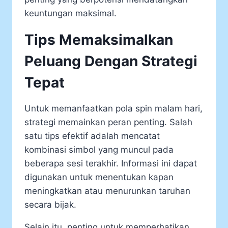
keuntungan maksimal.
Tips Memaksimalkan
Peluang Dengan Strategi
Tepat
Untuk memanfaatkan pola spin malam hari,
strategi memainkan peran penting. Salah
satu tips efektif adalah mencatat
kombinasi simbol yang muncul pada
beberapa sesi terakhir. Informasi ini dapat
digunakan untuk menentukan kapan
meningkatkan atau menurunkan taruhan
secara bijak.
Selain itu, penting untuk memperhatikan