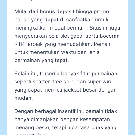
Mulai dari bonus deposit hingga promo
harian yang dapat dimanfaatkan untuk
meningkatkan modal bermain. Situs ini juga
menyediakan pola slot gacor serta bocoran
RTP terbaik yang memudahkan. Pemain
untuk menentukan waktu dan jenis
permainan yang tepat.
Selain itu, tersedia banyak fitur permainan
seperti scatter, free spin, dan super win
yang dapat memicu jackpot besar dengan
mudah.
Dengan berbagai insentif ini, pemain tidak
hanya dimanjakan dengan kesempatan
menang besar, tetapi juga rasa puas yang