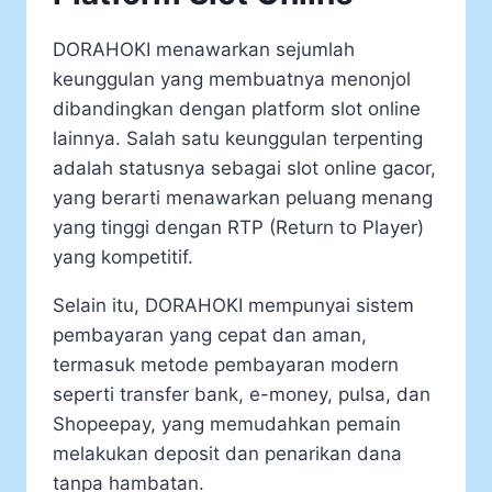
DORAHOKI menawarkan sejumlah
keunggulan yang membuatnya menonjol
dibandingkan dengan platform slot online
lainnya. Salah satu keunggulan terpenting
adalah statusnya sebagai slot online gacor,
yang berarti menawarkan peluang menang
yang tinggi dengan RTP (Return to Player)
yang kompetitif.
Selain itu, DORAHOKI mempunyai sistem
pembayaran yang cepat dan aman,
termasuk metode pembayaran modern
seperti transfer bank, e-money, pulsa, dan
Shopeepay, yang memudahkan pemain
melakukan deposit dan penarikan dana
tanpa hambatan.