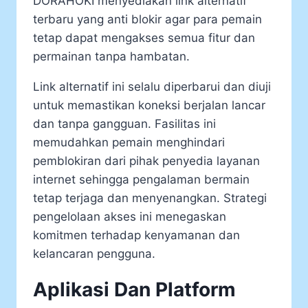
DORAHOKI menyediakan link alternatif
terbaru yang anti blokir agar para pemain
tetap dapat mengakses semua fitur dan
permainan tanpa hambatan.
Link alternatif ini selalu diperbarui dan diuji
untuk memastikan koneksi berjalan lancar
dan tanpa gangguan. Fasilitas ini
memudahkan pemain menghindari
pemblokiran dari pihak penyedia layanan
internet sehingga pengalaman bermain
tetap terjaga dan menyenangkan. Strategi
pengelolaan akses ini menegaskan
komitmen terhadap kenyamanan dan
kelancaran pengguna.
Aplikasi Dan Platform