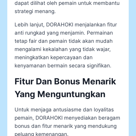
dapat dilihat oleh pemain untuk membantu
strategi menang.
Lebih lanjut, DORAHOKI menjalankan fitur
anti rungkad yang menjamin. Permainan
tetap fair dan pemain tidak akan mudah
mengalami kekalahan yang tidak wajar,
meningkatkan kepercayaan dan
kenyamanan bermain secara signifikan.
Fitur Dan Bonus Menarik
Yang Menguntungkan
Untuk menjaga antusiasme dan loyalitas
pemain, DORAHOKI menyediakan beragam
bonus dan fitur menarik yang mendukung
peluang kemenangan.