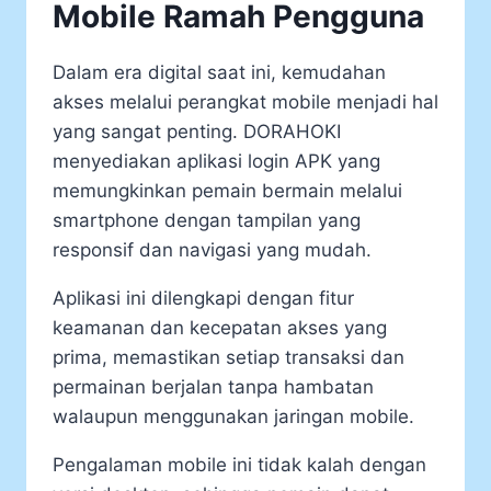
Mobile Ramah Pengguna
Dalam era digital saat ini, kemudahan
akses melalui perangkat mobile menjadi hal
yang sangat penting. DORAHOKI
menyediakan aplikasi login APK yang
memungkinkan pemain bermain melalui
smartphone dengan tampilan yang
responsif dan navigasi yang mudah.
Aplikasi ini dilengkapi dengan fitur
keamanan dan kecepatan akses yang
prima, memastikan setiap transaksi dan
permainan berjalan tanpa hambatan
walaupun menggunakan jaringan mobile.
Pengalaman mobile ini tidak kalah dengan