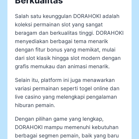
Berkualitas
Salah satu keunggulan DORAHOKI adalah
koleksi permainan slot yang sangat
beragam dan berkualitas tinggi. DORAHOKI
menyediakan berbagai tema menarik
dengan fitur bonus yang memikat, mulai
dari slot klasik hingga slot modern dengan
grafis memukau dan animasi menarik.
Selain itu, platform ini juga menawarkan
variasi permainan seperti togel online dan
live casino yang melengkapi pengalaman
hiburan pemain.
Dengan pilihan game yang lengkap,
DORAHOKI mampu memenuhi kebutuhan
berbagai segmen pemain, baik yang baru