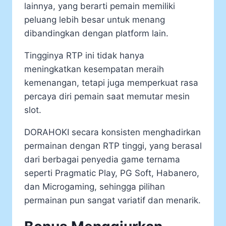
lainnya, yang berarti pemain memiliki
peluang lebih besar untuk menang
dibandingkan dengan platform lain.
Tingginya RTP ini tidak hanya
meningkatkan kesempatan meraih
kemenangan, tetapi juga memperkuat rasa
percaya diri pemain saat memutar mesin
slot.
DORAHOKI secara konsisten menghadirkan
permainan dengan RTP tinggi, yang berasal
dari berbagai penyedia game ternama
seperti Pragmatic Play, PG Soft, Habanero,
dan Microgaming, sehingga pilihan
permainan pun sangat variatif dan menarik.