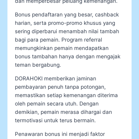
dan memperbesar peluang kemenangan.
Bonus pendaftaran yang besar, cashback
harian, serta promo-promo khusus yang
sering diperbarui menambah nilai tambah
bagi para pemain. Program referral
memungkinkan pemain mendapatkan
bonus tambahan hanya dengan mengajak
teman bergabung.
DORAHOKI memberikan jaminan
pembayaran penuh tanpa potongan,
memastikan setiap kemenangan diterima
oleh pemain secara utuh. Dengan
demikian, pemain merasa dihargai dan
termotivasi untuk terus bermain.
Penawaran bonus ini menjadi faktor