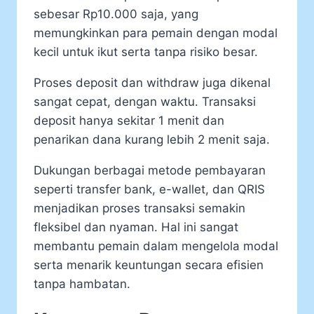
sebesar Rp10.000 saja, yang
memungkinkan para pemain dengan modal
kecil untuk ikut serta tanpa risiko besar.
Proses deposit dan withdraw juga dikenal
sangat cepat, dengan waktu. Transaksi
deposit hanya sekitar 1 menit dan
penarikan dana kurang lebih 2 menit saja.
Dukungan berbagai metode pembayaran
seperti transfer bank, e-wallet, dan QRIS
menjadikan proses transaksi semakin
fleksibel dan nyaman. Hal ini sangat
membantu pemain dalam mengelola modal
serta menarik keuntungan secara efisien
tanpa hambatan.