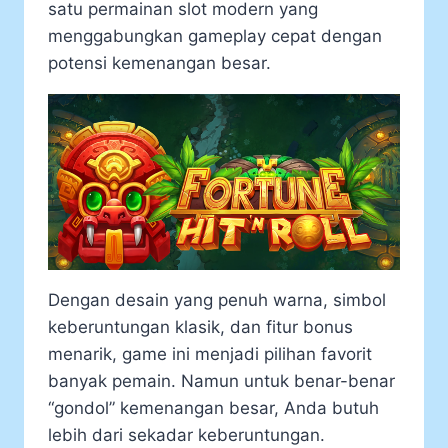
satu permainan slot modern yang
menggabungkan gameplay cepat dengan
potensi kemenangan besar.
Dengan desain yang penuh warna, simbol
keberuntungan klasik, dan fitur bonus
menarik, game ini menjadi pilihan favorit
banyak pemain. Namun untuk benar-benar
“gondol” kemenangan besar, Anda butuh
lebih dari sekadar keberuntungan.