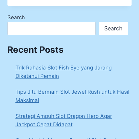
GONDOL
KEMENANGAN
Search
BESAR
DI
Search
SLOT
FORTUNE
HIT’N
Recent Posts
ROLL
Trik Rahasia Slot Fish Eye yang Jarang
Diketahui Pemain
Tips Jitu Bermain Slot Jewel Rush untuk Hasil
Maksimal
Strategi Ampuh Slot Dragon Hero Agar
Jackpot Cepat Didapat