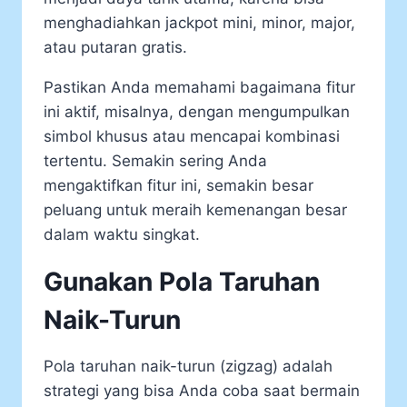
menghadiahkan jackpot mini, minor, major,
atau putaran gratis.
Pastikan Anda memahami bagaimana fitur
ini aktif, misalnya, dengan mengumpulkan
simbol khusus atau mencapai kombinasi
tertentu. Semakin sering Anda
mengaktifkan fitur ini, semakin besar
peluang untuk meraih kemenangan besar
dalam waktu singkat.
Gunakan Pola Taruhan
Naik-Turun
Pola taruhan naik-turun (zigzag) adalah
strategi yang bisa Anda coba saat bermain