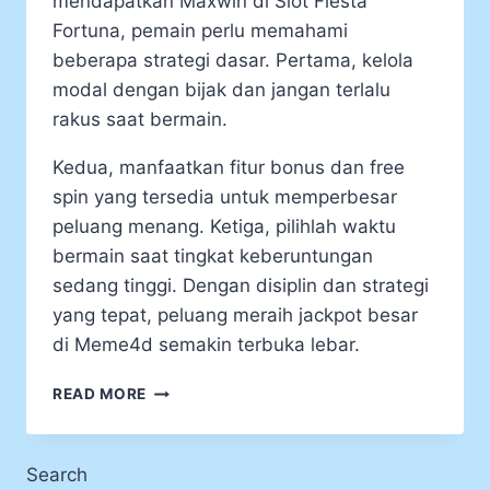
mendapatkan Maxwin di Slot Fiesta
Fortuna, pemain perlu memahami
beberapa strategi dasar. Pertama, kelola
modal dengan bijak dan jangan terlalu
rakus saat bermain.
Kedua, manfaatkan fitur bonus dan free
spin yang tersedia untuk memperbesar
peluang menang. Ketiga, pilihlah waktu
bermain saat tingkat keberuntungan
sedang tinggi. Dengan disiplin dan strategi
yang tepat, peluang meraih jackpot besar
di Meme4d semakin terbuka lebar.
MEME4D
READ MORE
–
TEMPAT
BERMAIN
Search
SLOT