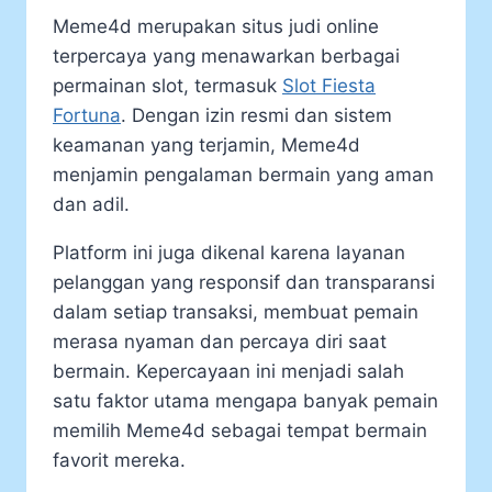
Meme4d merupakan situs judi online
terpercaya yang menawarkan berbagai
permainan slot, termasuk
Slot Fiesta
Fortuna
. Dengan izin resmi dan sistem
keamanan yang terjamin, Meme4d
menjamin pengalaman bermain yang aman
dan adil.
Platform ini juga dikenal karena layanan
pelanggan yang responsif dan transparansi
dalam setiap transaksi, membuat pemain
merasa nyaman dan percaya diri saat
bermain. Kepercayaan ini menjadi salah
satu faktor utama mengapa banyak pemain
memilih Meme4d sebagai tempat bermain
favorit mereka.