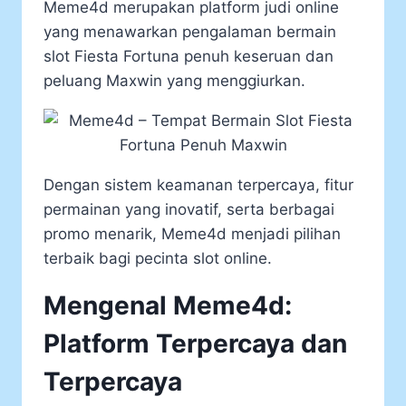
Meme4d merupakan platform judi online
yang menawarkan pengalaman bermain
slot Fiesta Fortuna penuh keseruan dan
peluang Maxwin yang menggiurkan.
Dengan sistem keamanan terpercaya, fitur
permainan yang inovatif, serta berbagai
promo menarik, Meme4d menjadi pilihan
terbaik bagi pecinta slot online.
Mengenal Meme4d:
Platform Terpercaya dan
Terpercaya