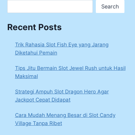
FIESTA
Search
FORTUNA
PENUH
MAXWIN
Recent Posts
Trik Rahasia Slot Fish Eye yang Jarang
Diketahui Pemain
Tips Jitu Bermain Slot Jewel Rush untuk Hasil
Maksimal
Strategi Ampuh Slot Dragon Hero Agar
Jackpot Cepat Didapat
Cara Mudah Menang Besar di Slot Candy
Village Tanpa Ribet